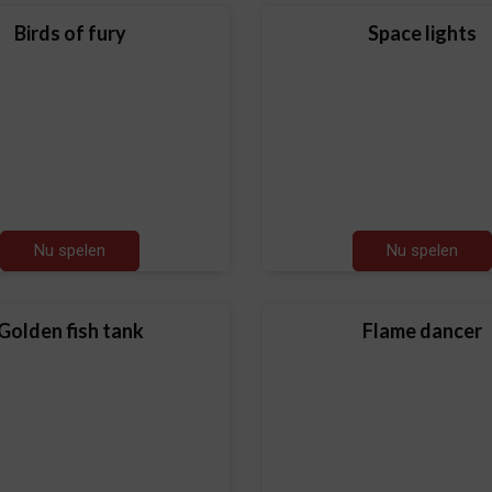
Birds of fury
Space lights
Nu spelen
Nu spelen
Golden fish tank
Flame dancer