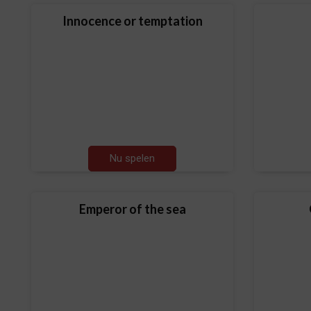
Innocence or temptation
Nu spelen
Emperor of the sea