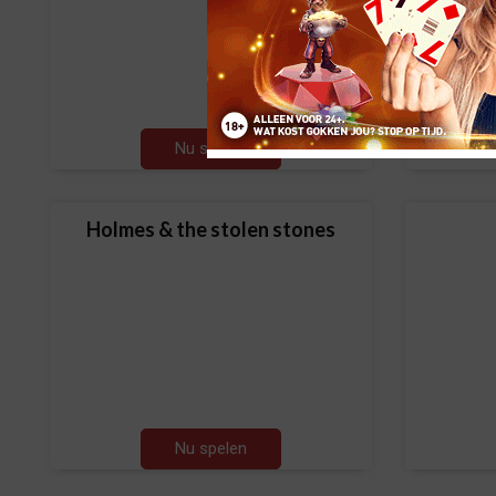
Nu spelen
Holmes & the stolen stones
Nu spelen