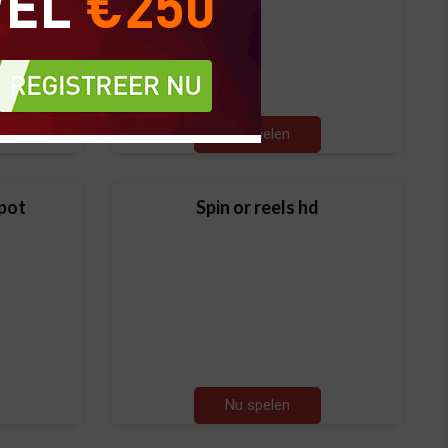
Nu spelen
kpot
Spin or reels hd
Nu spelen