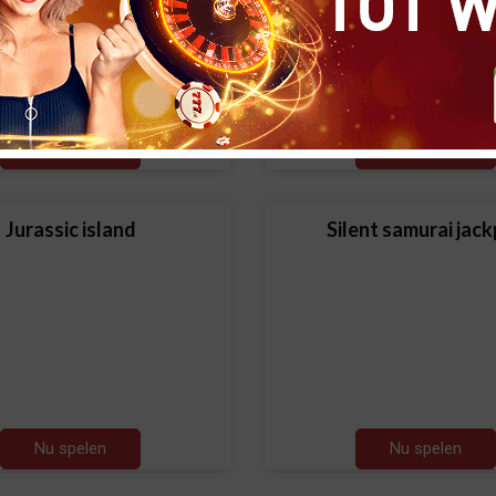
Nu spelen
Nu spelen
Jurassic island
Silent samurai jac
Nu spelen
Nu spelen