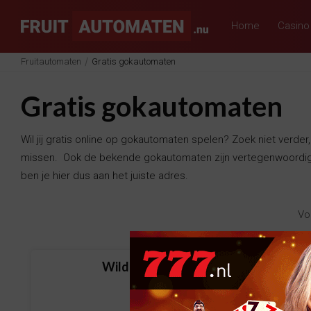
Home
Casino
Fruitautomaten
Gratis gokautomaten
Gratis gokautomaten
Wil jij gratis online op gokautomaten spelen? Zoek niet verder
missen. Ook de bekende gokautomaten zijn vertegenwoordig
ben je hier dus aan het juiste adres.
Vo
Wild north