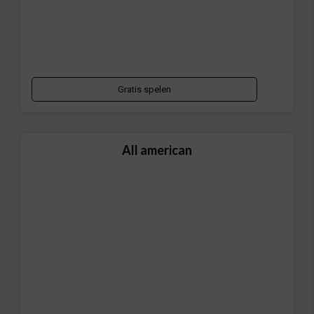
Gratis spelen
All american