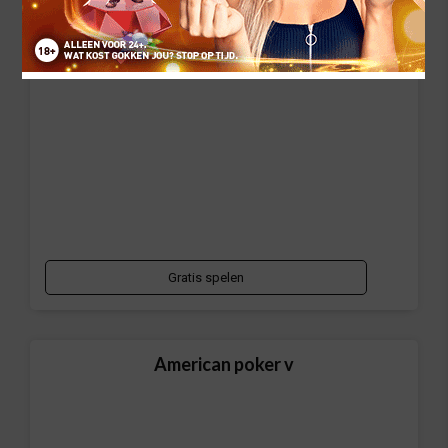
Gratis spelen
American poker v