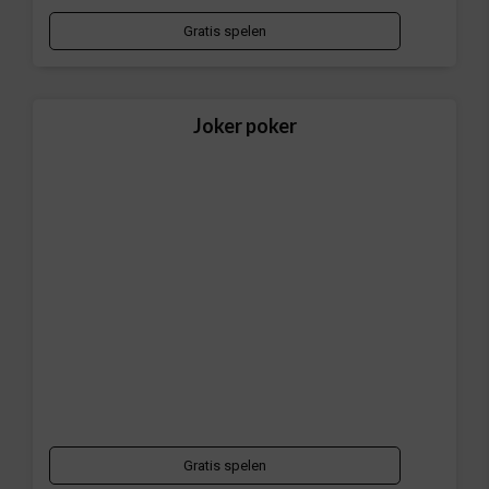
Gratis spelen
Joker poker
Gratis spelen