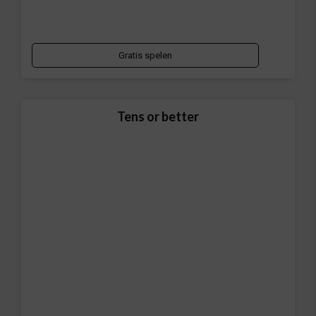
Gratis spelen
Tens or better