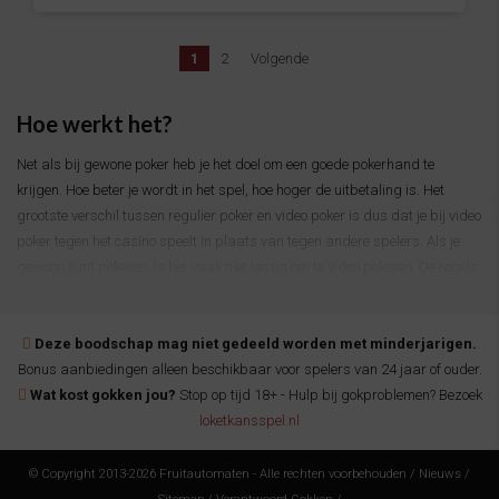
1
2
Volgende
Hoe werkt het?
Net als bij gewone poker heb je het doel om een goede pokerhand te
krijgen. Hoe beter je wordt in het spel, hoe hoger de uitbetaling is. Het
grootste verschil tussen regulier poker en video poker is dus dat je bij video
poker tegen het casino speelt in plaats van tegen andere spelers. Als je
gewoon kunt pokeren, is het vaak niet lastig om te video pokeren. De regels
zijn makkelijk en snel te leren en het is ook nog eens handiger, want je hoeft
hierbij geen kaarten vast te houden.
Deze boodschap mag niet gedeeld worden met minderjarigen.
De verschillende uitbetalingsmogelijkheden van video poker worden bij het
Bonus aanbiedingen alleen beschikbaar voor spelers van 24 jaar of ouder.
betreffende online casino duidelijk vermeld, zodat je precies kunt zien met
Wat kost gokken jou?
Stop op tijd 18+ - Hulp bij gokproblemen? Bezoek
welke pokerhand je winst kunt maken. De winkansen zijn in elk geval goed
loketkansspel.nl
bij het spelen van online video poker. Dat komt met name door de
mogelijkheid om aan een bepaalde strategie vast te houden en een goede
© Copyright 2013-2026 Fruitautomaten - Alle rechten voorbehouden /
Nieuws
/
kennis van de video poker spelregels.