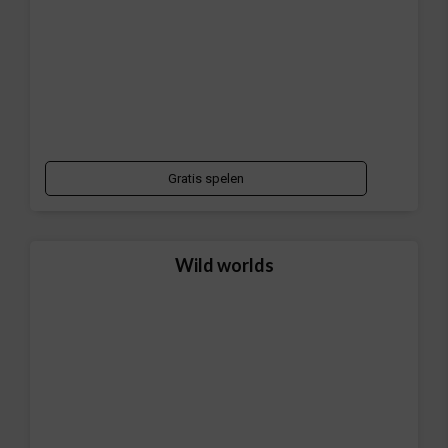
Gratis spelen
Wild worlds