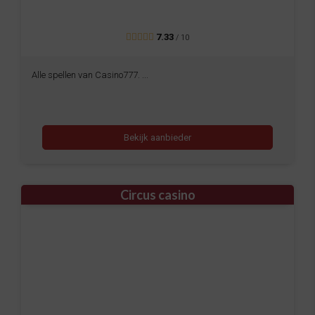
7.33
/ 10
Alle spellen van Casino777. ...
Bekijk aanbieder
Circus casino