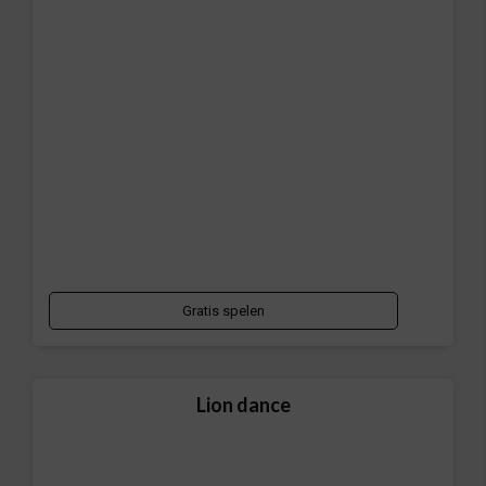
Gratis spelen
Lion dance