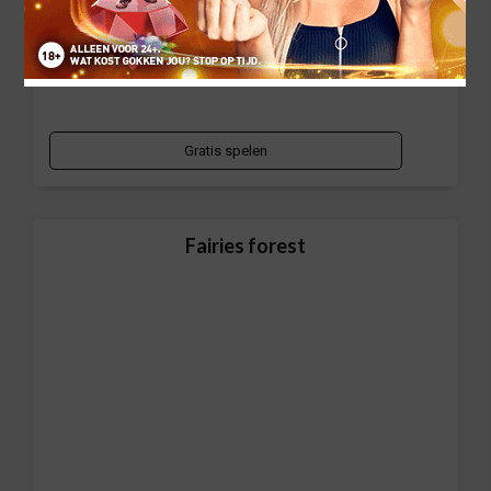
Gratis spelen
Fairies forest