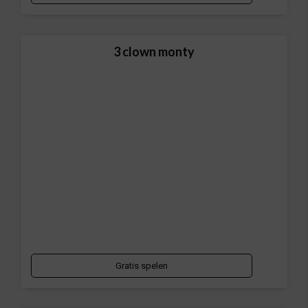
3 clown monty
Gratis spelen