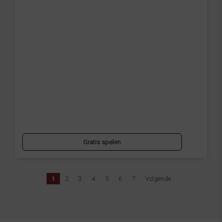
Gratis spelen
1
2
3
4
5
6
7
Volgende