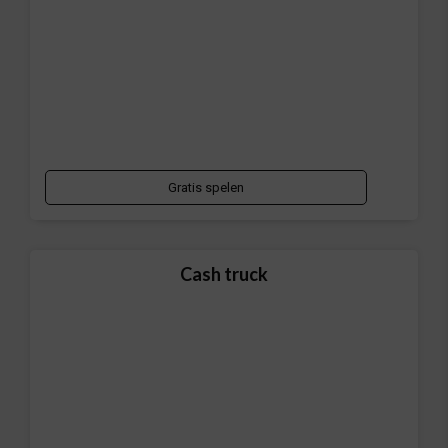
Gratis spelen
Cash truck