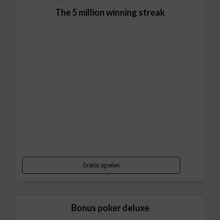
The 5 million winning streak
Gratis spelen
Bonus poker deluxe