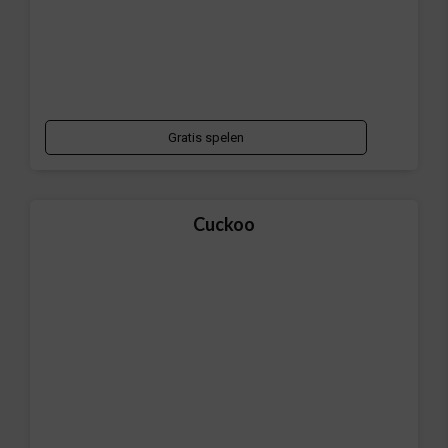
Gratis spelen
Cuckoo