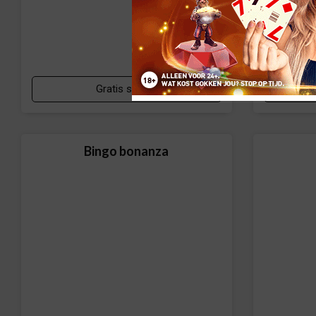
Gratis spelen
Bingo bonanza