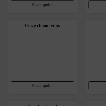
Gratis spelen
Crazy chameleons
Gratis spelen