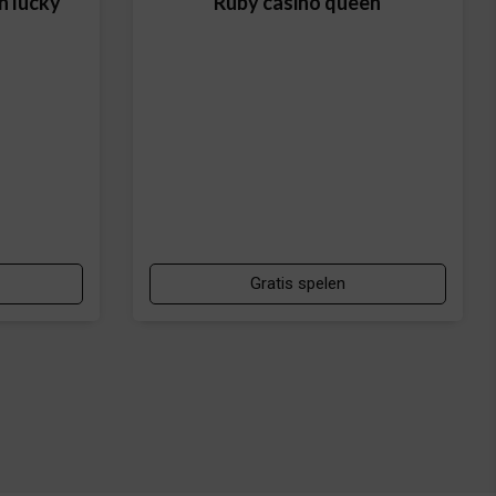
h lucky
Ruby casino queen
Gratis spelen