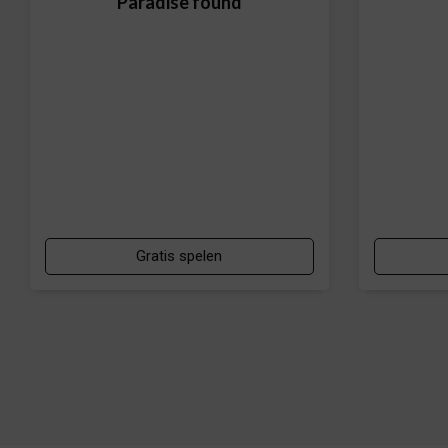
Paradise found
Gratis spelen