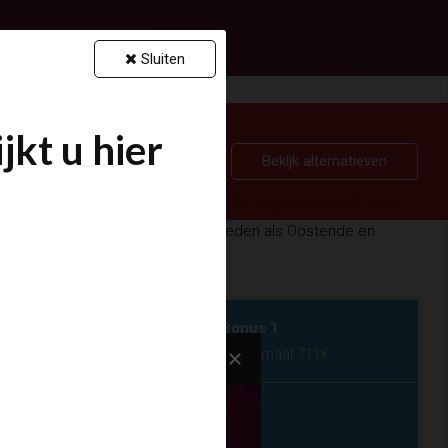
is gokautomaten
Sluiten
jkt u hier
Bekijk alternatieven
asino zit een zwaargewicht: 711 B.V. Dit bedrijf heeft diepe
ar
fysieke gokkasten draaien in steden als Oostende en
Deposit Bonus 1
1
100 % tot maximaal 711€
Wagering
30×