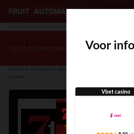
Home
Casino
Fruitautomaten
Casino reviews
711 Casino
Voor info
711 Casino
Op dit moment raden wij dit casino niet aan.
Hoor je 711.nl, dan denk je misschien: wéér een nieuwkomer op
wortels in de Belgische speelhal-wereld, dankzij het familiebe
Knokke.
Vbet casino
Ontvang de 
d