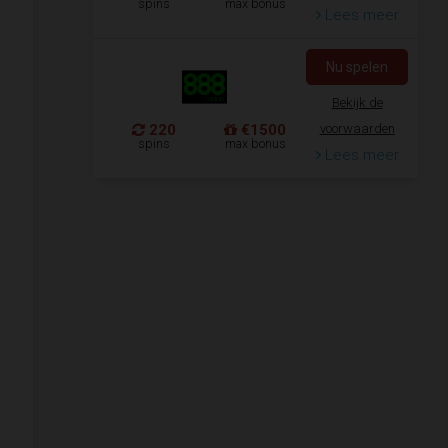
spins
max bonus
Lees meer
Nu spelen
Bekijk de
220
€1500
voorwaarden
spins
max bonus
Lees meer