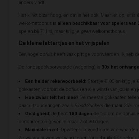
anders vindt.
Het klinkt bizar hoog, en dat is het ook. Maar let op, er 
welkomstbonus is
alleen beschikbaar voor spelers van 
spelen bij 711.nl, maar krijg je
geen
welkomstbonus.
De kleine lettertjes en het vrijspelen
Een hoge bonus heeft vaak pittige voorwaarden. Ik heb de '
De rondspeelvoorwaarde (wagering) is
30x het ontvang
Een helder rekenvoorbeeld:
Stort je €100 en krijg j
gokkasten voordat de bonus (en alle winst) van jou is en j
Hoe zwaar telt het mee?
De meeste gokkasten telle
paar uitzonderingen zoals
Blood Suckers
die maar 25% meet
Geldigheid:
Je hebt
180 dagen
de tijd om de bonus vri
concurrenten geven je maar 7 of 30 dagen.
Maximale inzet:
Opvallend: ik vond in de voorwaarde
Ze waarschuwen wel vaag tegen "ongebruikelijk spelgedra