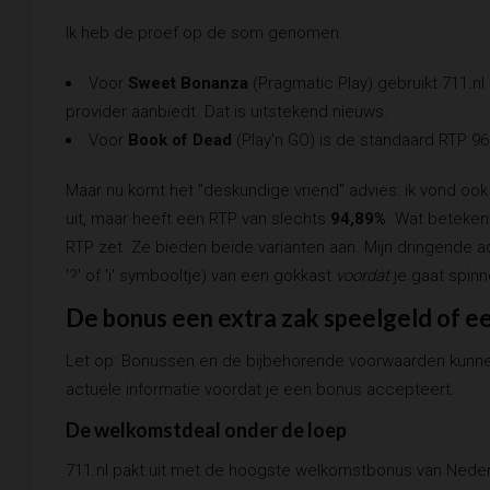
Ik heb de proef op de som genomen.
Voor
Sweet Bonanza
(Pragmatic Play) gebruikt 711.n
provider aanbiedt. Dat is uitstekend nieuws.
Voor
Book of Dead
(Play'n GO) is de standaard RTP 96
Maar nu komt het "deskundige vriend" advies: ik vond oo
uit, maar heeft een RTP van slechts
94,89%
. Wat betekent
RTP zet. Ze bieden beide varianten aan. Mijn dringende a
'?' of 'i' symbooltje) van een gokkast
voordat
je gaat spinn
De bonus een extra zak speelgeld of ee
Let op: Bonussen en de bijbehorende voorwaarden kunnen
actuele informatie voordat je een bonus accepteert.
De welkomstdeal onder de loep
711.nl pakt uit met de hoogste welkomstbonus van Nede