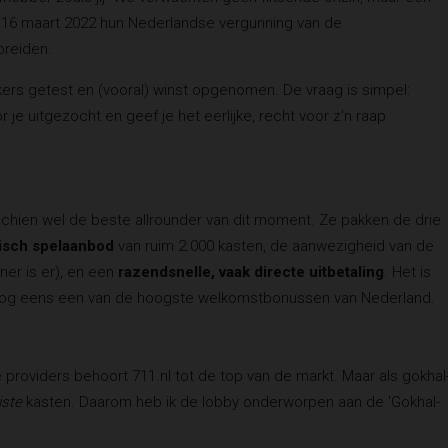
p 16 maart 2022 hun Nederlandse vergunning van de
tbreiden.
kers getest en (vooral) winst opgenomen. De vraag is simpel:
 je uitgezocht en geef je het eerlijke, recht voor z'n raap
sschien wel de beste allrounder van dit moment. Ze pakken de drie
isch spelaanbod
van ruim 2.000 kasten, de aanwezigheid van de
er is er), en een
razendsnelle, vaak directe uitbetaling
. Het is
k nog eens een van de hoogste welkomstbonussen van Nederland.
 providers behoort 711.nl tot de top van de markt. Maar als gokhal
iste
kasten. Daarom heb ik de lobby onderworpen aan de 'Gokhal-