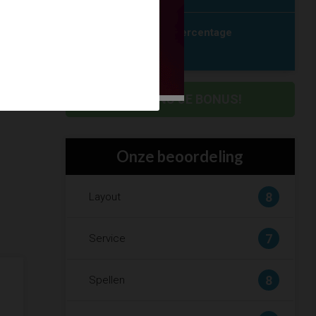
Uitbetalingspercentage
Niet bekend
PAK NU JE BONUS!
Onze beoordeling
8
Layout
7
Service
8
Spellen