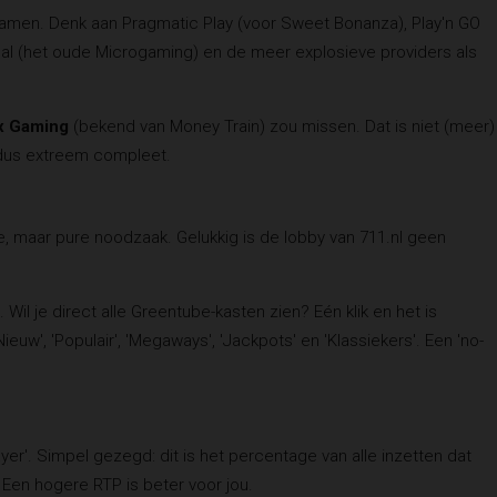
namen. Denk aan Pragmatic Play (voor Sweet Bonanza), Play'n GO
bal (het oude Microgaming) en de meer explosieve providers als
x Gaming
(bekend van Money Train) zou missen. Dat is niet (meer)
 dus extreem compleet.
, maar pure noodzaak. Gelukkig is de lobby van 711.nl geen
. Wil je direct alle Greentube-kasten zien? Eén klik en het is
ieuw', 'Populair', 'Megaways', 'Jackpots' en 'Klassiekers'. Een 'no-
yer'. Simpel gezegd: dit is het percentage van alle inzetten dat
Een hogere RTP is beter voor jou.