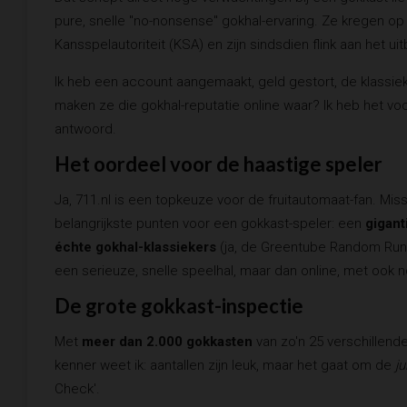
pure, snelle "no-nonsense" gokhal-ervaring. Ze kregen o
Kansspelautoriteit (KSA) en zijn sindsdien flink aan het ui
Ik heb een account aangemaakt, geld gestort, de klassie
maken ze die gokhal-reputatie online waar? Ik heb het voor
antwoord.
Het oordeel voor de haastige speler
Ja, 711.nl is een topkeuze voor de fruitautomaat-fan. Mi
belangrijkste punten voor een gokkast-speler: een
gigant
échte gokhal-klassiekers
(ja, de Greentube Random Runn
een serieuze, snelle speelhal, maar dan online, met oo
De grote gokkast-inspectie
Met
meer dan 2.000 gokkasten
van zo'n 25 verschillende
kenner weet ik: aantallen zijn leuk, maar het gaat om de
ju
Check'.