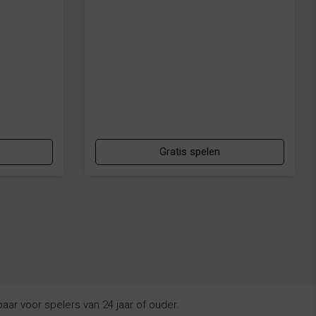
Gratis spelen
ar voor spelers van 24 jaar of ouder.