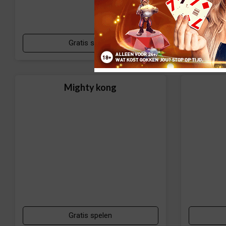
Gratis spelen
Mighty kong
Gratis spelen