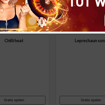
Gratis spelen
Gratis spelen
Chilli heat
Leprechaun so
Gratis spelen
Gratis spelen