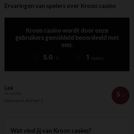
kraskaarten. Het is bij Casino Winner zelfs mogelijk om
Ervaringen van spelers over Kroon casino
sportweddenschappen af te sluiten. Het enige nadeel van dit
online casino is dat ze geen loyalty systeem hebben, maar High
Stakes spelers krijgen wel toegang tot de Salon Privé en nieuwe
Kroon casino
wordt door onze
spelers ontvangen interessante welkomstbonussen.
gebruikers gemiddeld beoordeeld met
een:
5.0
1
/ 5
reviews
Lea
5
19-10-2018
/ 5
Deze spant de kroon! ;)
Wat vind jij van Kroon casino?