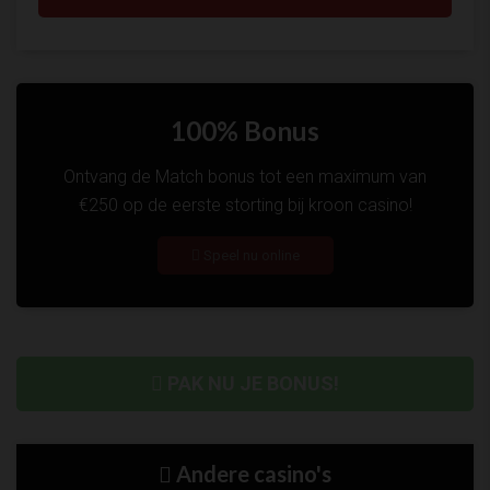
100% Bonus
Ontvang de Match bonus tot een maximum van
€250 op de eerste storting bij kroon casino!
Speel nu online
PAK NU JE BONUS!
Andere casino's