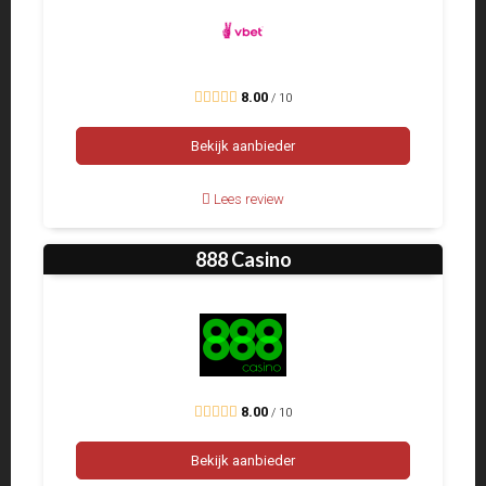
100% Bonus
8.00
/ 10
Ontvang de Match bonus tot een maximum van
Bekijk aanbieder
€250 op de eerste storting bij Kroon casino!
Lees review
Speel nu online
888 Casino
Deposit Bonus 1
1
100% tot maximaal 250€ + 100Free Spins
8.00
Wagering
/ 10
15x
Bekijk aanbieder