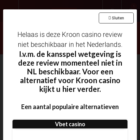
1
Sluiten
Helaas is deze Kroon casino review
Helaas is deze Kroon casino review
Kroon casino review
niet beschikbaar in Nederland. Bekijk
Meer
Home
hier Nederlandse casino's met een
informatie
niet beschikbaar in het Nederlands.
kansspel vergunning
Casino Winner is onderdeel van Corona Ltd en is opgezet in 2008 onder de
I.v.m. de kansspel wetgeving is
Casino reviews
naam Kroon casino. Het casino heeft onlangs een rebranding ondergaan
deze review momenteel niet in
en staat dus nu bekend onder de naam Casino Winner. Eigenlijk is er
NL beschikbaar. Voor een
Online speelhal
verder niets veranderd. De betrouwbaarheid en de leuke games zijn
alternatief voor Kroon casino
uiteraard gebleven. Daarnaast heeft het casino ook diverse licenties van
de Malta Gaming Authority en diverse andere licenties en maakt het
Online casino games
kijkt u hier verder.
gebruik van de Netent software. Dit geeft aan dat Casino Winner een
betrouwbaar en eerlijk online casino is.
Gratis gokautomaten
Een aantal populaire alternatieven
Vbet casino