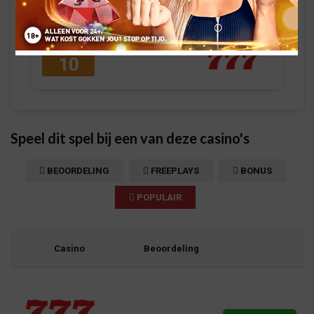
Kamal
SLots zijn ok...
Beoordeling:
10
Speel dit spel bij een van deze casino's
BEOORDELING
FREEPLAYS
BONUS
POPULAIR
Casino
Beoordeling