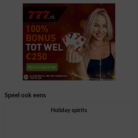
Speel ook eens
Holiday spirits