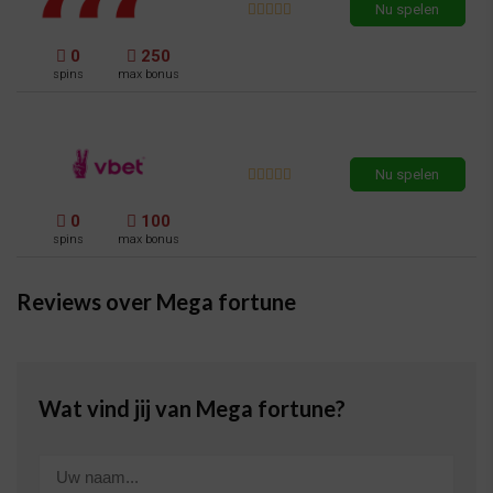
Nu spelen
0
250
spins
max bonus
Nu spelen
0
100
spins
max bonus
Reviews over Mega fortune
Wat vind jij van Mega fortune?