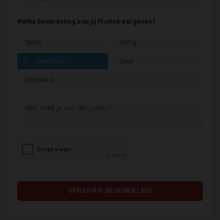
Welke beoordeling zou jij Fruits4real geven?
Slecht
Matig
Gemiddeld
Goed
Uitstekend