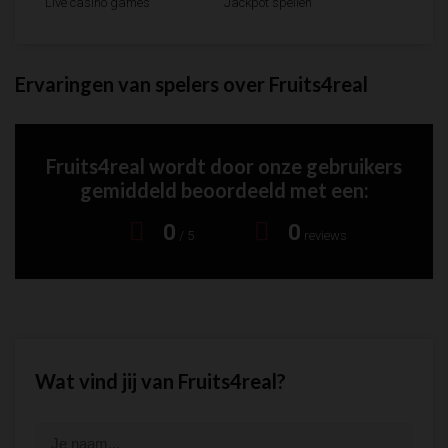
Live casino games
Jackpot spellen
Ervaringen van spelers over Fruits4real
Fruits4real
wordt door onze gebruikers
gemiddeld beoordeeld met een:
0
0
/ 5
reviews
Wat vind jij van Fruits4real?