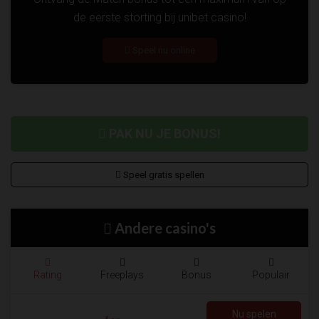
de eerste storting bij unibet casino!
Book of Dead (Play'n GO):
Draait op
96.21%
. Dit is de
hoogste en eerlijke variant.
Speel nu online
Sweet Bonanza (Pragmatic Play):
Draait op
96.49%
.
Wederom de hoogste variant.
Wat betekent dit voor jou?
Het lijkt erop dat Unibet is
teruggekomen op die slechte beslissing. Ze bieden nu (weer) de
PAK NU JE BONUS!
eerlijke, hoge RTP's aan. Dit is een groot pluspunt en toont dat
ze in ieder geval
uiteindelijk
naar spelers luisteren, maar we
blijven dit scherp in de gaten houden.
Speel gratis spellen
De bonus een keuzemenu voor
gokkasten?
Andere casino's
Let op: Bonussen en de bijbehorende voorwaarden kunnen
veranderen. Check altijd de website van Unibet voor de meest
actuele informatie voordat je een bonus accepteert.
Rating
Freeplays
Bonus
Populair
De welkomstdeal onder de loep
Unibet geeft je vaak de keuze tussen bonussen voor Sport,
Nu spelen