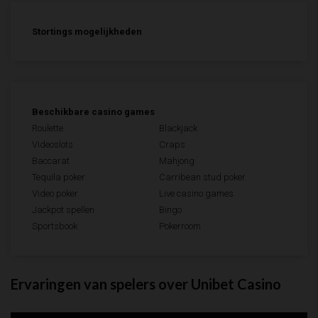
absoluut geen bijzaak.
Het aanbod klassieke fruitautomaten
Stortings mogelijkheden
Voor mij als fruitautomaten-kenner is dit het moment van de
waarheid. Heeft deze wereldspeler oog voor de lokale
Nederlandse speler?
Beschikbare casino games
Unibet slaagt hier glansrijk. Ze begrijpen de Nederlandse
Roulette
Blackjack
speler.
Videoslots
Craps
De 'heilige graal' van
Greentube (Novomatic)
is
Baccarat
Mahjong
aanwezig. Je vindt hier de iconische gokhal-kasten zoals
Tequila poker
Carribean stud poker
Random Runner
en
Club 2000
.
Video poker
Live casino games
De moderne klassiekers van
Stakelogic
zijn er ook. Denk
Jackpot spellen
Bingo
aan
Runner Runner Megaways
en de
Multiplayer 4 Player
.
Sportsbook
Pokerroom
Zelfs de spellen van
Amatic
, bekend uit de gokhallen, zijn
ook te vinden.
Ervaringen van spelers over Unibet Casino
Dit is een enorm pluspunt. Ze hebben hun huiswerk voor de
Nederlandse markt perfect gedaan en bieden dat belangrijke