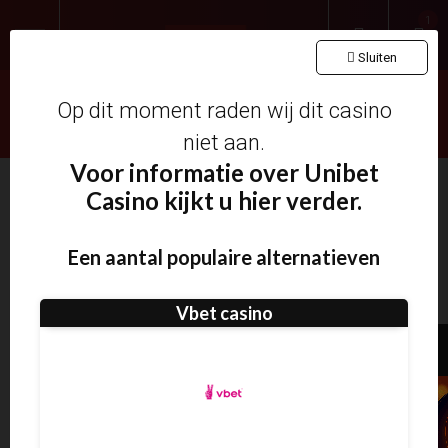
1
Sluiten
Op dit moment raden wij dit casino
Op dit moment raden wij dit casino
Unibet casino review
Bekijk
niet aan. Kies een alternatief.
alternatieven
Home
niet aan.
Unibet is terug in Nederland, en hoe. Als een van de grootste gokmerken ter
Voor informatie over Unibet
Casino reviews
wereld, onderdeel van de beursgenoteerde Kindred Group, bieden ze het
Casino kijkt u hier verder.
complete pakket: sport, poker, bingo en casino. Sinds ze op 8 juni 2022 hun
Online speelhal
Nederlandse KSA-vergunning kregen, hebben ze de markt snel veroverd.
Een aantal populaire alternatieven
Online casino games
Vbet casino
Gratis gokautomaten
125 Bonus