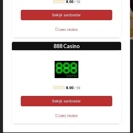
8.00
/ 10
Ontvang de Match bonus tot een maximum van op
Bekijk aanbieder
de eerste storting bij Unibet Casino!
Lees review
Speel nu online
888 Casino
Deposit Bonus 1
1
125Free Spins
Wagering
8.00
/ 10
1x
Bekijk aanbieder
Uitbetalingspercentage
97.00%
Lees review