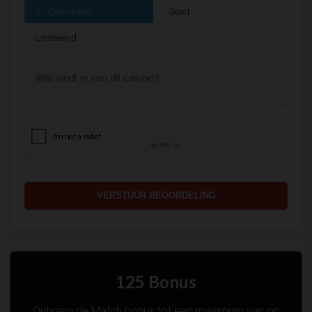
Greentube-kasten. Dat maakt het verschil tussen een goede en
Gemiddeld
Goed
een frustrerende gebruikerservaring. Zo hoort het.
Uitstekend
De eerlijkheidstest en de rtp
De RTP (Return to Player) is simpelweg het percentage dat een
gokkast op de lange termijn terugbetaalt. Een RTP van 96%
betekent dat van elke €100 die erin gaat, er €96 als winst
uitkomt. Hoe hoger, hoe beter voor jou.
Oké, tijd voor het meest gevoelige punt. En ik ben hier 100%
'recht voor z'n raap' in. Unibet lag begin 2023 zwaar onder
vuur. Ze hadden van honderden spellen de RTP verlaagd naar
de 94%-variant. Dit was een slechte zaak en typisch iets wat je
van een beursgenoteerd bedrijf kunt verwachten dat de winst
wil maximaliseren.
Als jouw 'gokkast-kenner' heb ik dit natuurlijk direct opnieuw
gecheckt. En wat blijkt? De kritiek van spelers lijkt te zijn
125 Bonus
gehoord. We hebben de proef op de som genomen bij de meest
populaire kasten:
Ontvang de Match bonus tot een maximum van op