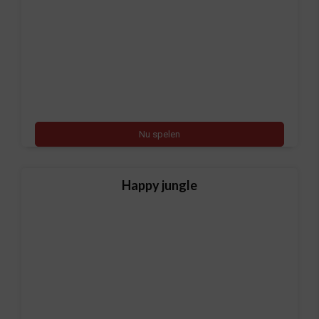
Nu spelen
Happy jungle