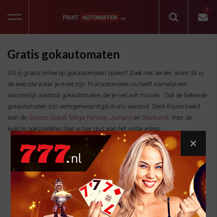
1
Gratis gokautomaten
Home
Wil jij gratis online op gokautomaten spelen? Zoek niet verder, want dit is
de website waar je moet zijn. Fruitautomaten.nu heeft namelijk een
Casino reviews
aanzienlijk aanbod gokautomaten die je niet wilt missen. Ook de bekende
gokautomaten zijn vertegenwoordigd in ons aanbod. Denk bijvoorbeeld
Online speelhal
aan de
Gonzo's Quest
,
Mega Fortune
,
Jumanji
en
Starburst
. Voor de
leukste gokspelletjes ben je hier dus aan het juiste adres.
Online casino games
Vorige
1
2
3
4
5
6
7
Volgende
Gratis gokautomaten
Retromania