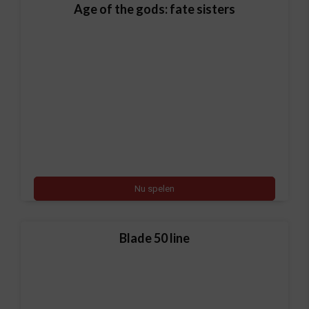
Age of the gods: fate sisters
Nu spelen
Blade 50 line