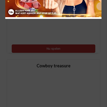
Nu spelen
Cowboy treasure