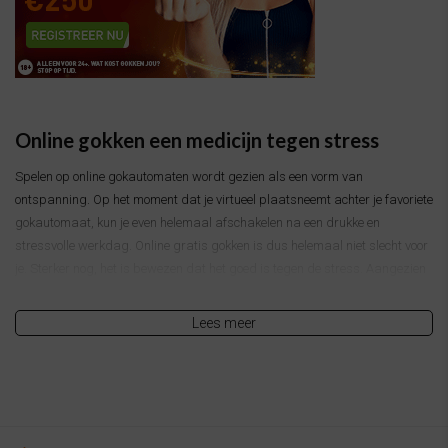
Online gokken een medicijn tegen stress
Spelen op online gokautomaten wordt gezien als een vorm van
ontspanning. Op het moment dat je virtueel plaatsneemt achter je favoriete
gokautomaat, kun je even helemaal afschakelen na een drukke en
stressvolle werkdag. Online gratis gokken is dus helemaal niet slecht voor
je. Sterker nog, het is bewezen dat het goed is tegen de stress. Aangezien
de gokautomaten van fruitautomaten.nu gratis bespeeld kunnen worden,
is dit dus een zeer goedkopen én leuke manier van vertier. Mocht je toch je
Lees meer
geluk willen beproeven met echt geld, dan is dat geen probleem. Ook met
echt geld kun je namelijk fijne gok games spelen op deze website.
Veel voordelen met online gokautomaten
spelen