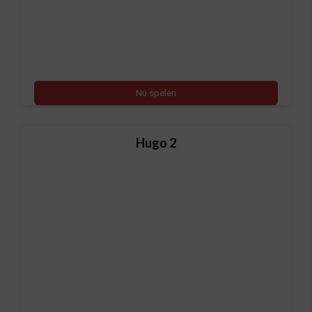
Nu spelen
Hugo 2