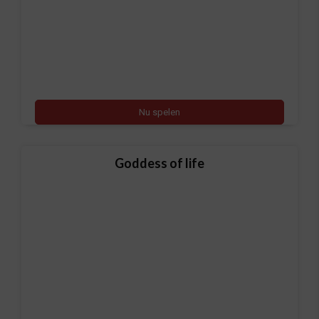
Nu spelen
Goddess of life