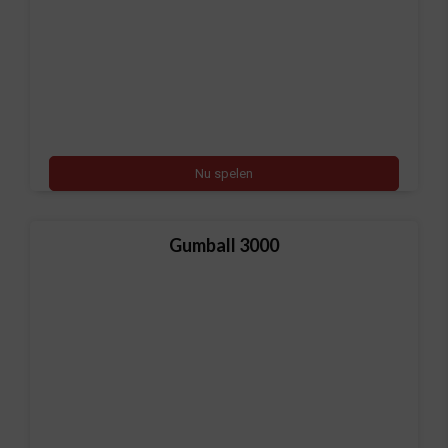
Nu spelen
Gumball 3000