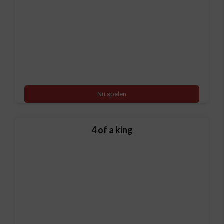
Nu spelen
4 of a king