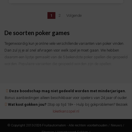
1
2
Volgende
De soorten poker games
Tegenwoordig kun je online vele verschillende varianten van poker vinden.
Dan zul jij je al snel afvragen voor welk spel je moet gaan. We hebben
daarom een lijstje gemaakt van de 5 bekendste poker spellen die gespeeld
worden. Populaire varianten die gespeeld worden zijn de spellen:
Texas Hold'em
Caribbean Stud Poker
Card Poker
Deze boodschap mag niet gedeeld worden met minderjarigen.
Pai Gow Poker
Bonus aanbiedingen alleen beschikbaar voor spelers van 24 jaar of ouder.
Red Dog Poker
Wat kost gokken jou?
Stop op tijd 18+ - Hulp bij gokproblemen? Bezoek
loketkansspel.nl
Iedereen kent het spel Texas Hold'em wel of heeft er ooit van gehoord. Bij de
varianten Texas Hold'Em en Card Poker worden namelijk dezelfde regels
© Copyright 2013-2026 Fruitautomaten - Alle rechten voorbehouden /
Nieuws
/
gebruikt als de normale variant. Dit zijn daardoor ook de varianten die je