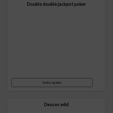
Double double jackpot poker
Gratis spelen
Deuces wild