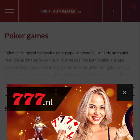
1
Poker games
Home
Poker is het meest gespeelde casinospel ter wereld. Het is daarom niet
Casino reviews
raar dat je dit spel ook online in diverse casino's kunt spelen. Het spel
wordt in ieder casino wel in één of meerdere varianten aangeboden. Op
Online speelhal
deze manier kun je vanuit thuis uren plezier hebben van dit spel. Hier
worden een aantal varianten van het razend populaire spel besproken en
Online casino games
lees je de uitleg tussen poker games en pokerrooms.
Lees meer
Gratis gokautomaten
Speloverzicht
Bonus poker deluxe