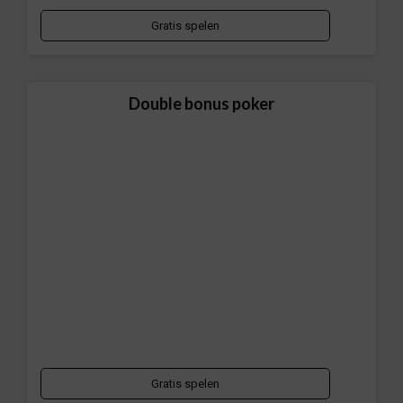
Gratis spelen
Double bonus poker
Gratis spelen