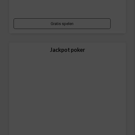
Gratis spelen
Jackpot poker