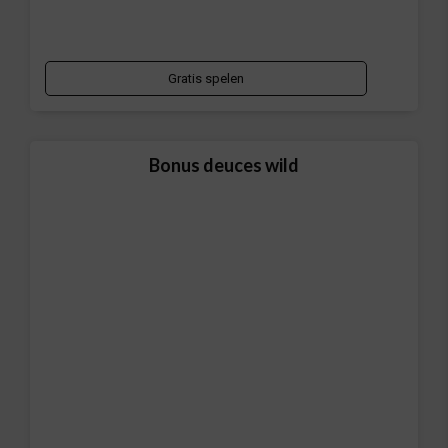
Gratis spelen
Bonus deuces wild