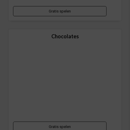
Gratis spelen
Chocolates
Gratis spelen