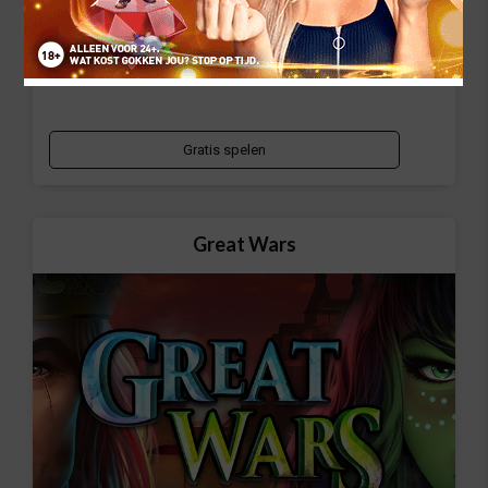
Gratis spelen
Great Wars