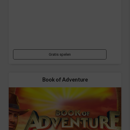
Gratis spelen
Book of Adventure