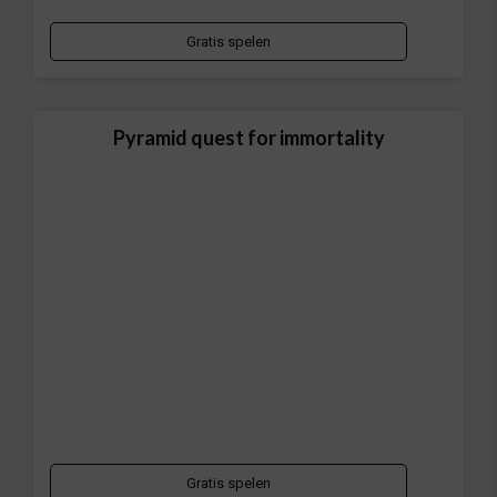
Gratis spelen
Pyramid quest for immortality
Gratis spelen