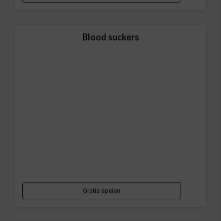
Blood suckers
Gratis spelen