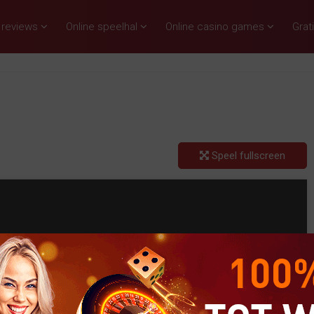
 reviews
Online speelhal
Online casino games
Grat
Speel fullscreen