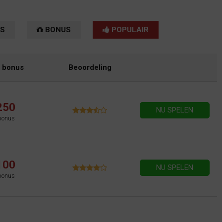
S
BONUS
POPULAIR
 bonus
Beoordeling
250
NU SPELEN
bonus
100
NU SPELEN
bonus