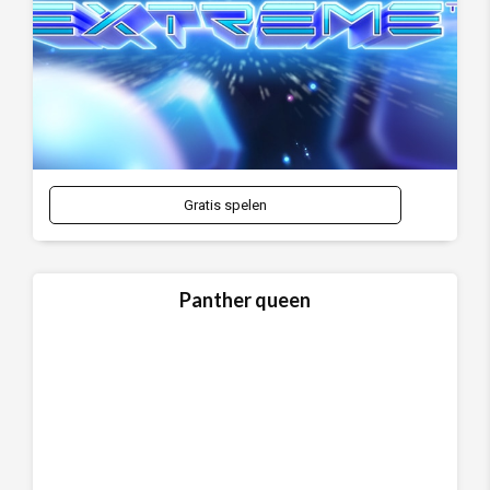
Gratis spelen
Panther queen