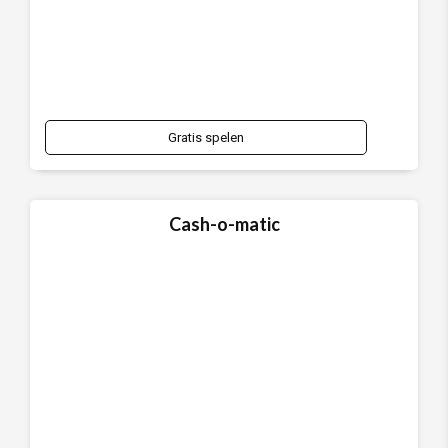
Gratis spelen
Cash-o-matic