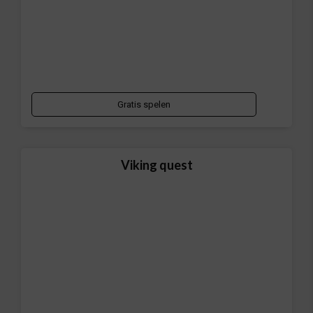
Gratis spelen
Viking quest