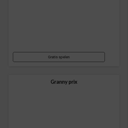
Gratis spelen
Granny prix