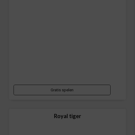
Gratis spelen
Royal tiger