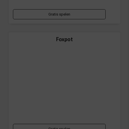
Gratis spelen
Foxpot
Gratis spelen