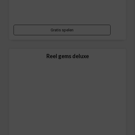
Gratis spelen
Reel gems deluxe