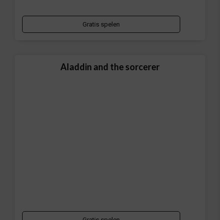
Gratis spelen
Aladdin and the sorcerer
Gratis spelen