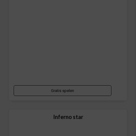
Gratis spelen
Inferno star