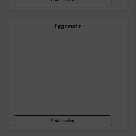
Eggomatic
Gratis spelen