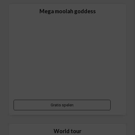
Mega moolah goddess
Gratis spelen
World tour