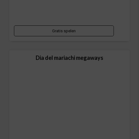
Gratis spelen
Dia del mariachi megaways