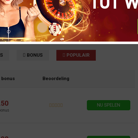
S
BONUS
POPULAIR
 bonus
Beoordeling
50
NU SPELEN
bonus