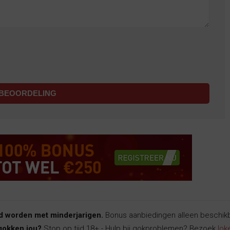
 worden met minderjarigen.
Bonus aanbiedingen alleen beschikba
gokken jou?
Stop op tijd 18+ - Hulp bij gokproblemen? Bezoek
lok