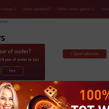
 reviews
Online speelhal
Online casino games
Grat
gaways
ys
jaar of ouder?
Speel fullscreen
18 jaar of ouder te zijn
Nee