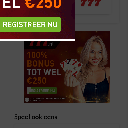
10
Speel ook eens