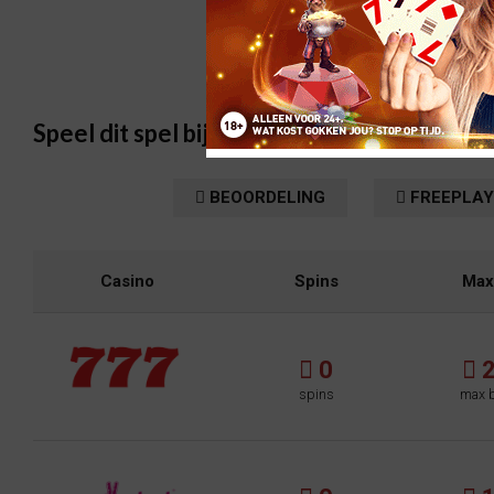
Speel dit spel bij een van deze casino's
BEOORDELING
FREEPLAY
Casino
Spins
Max
0
2
spins
max 