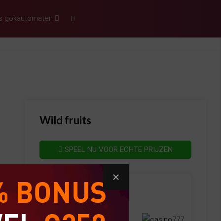
is gokautomaten
Wild fruits
SPEEL NU VOOR ECHTE PRIJZEN
Kamal
SLots zijn ok...
Beoordeling: