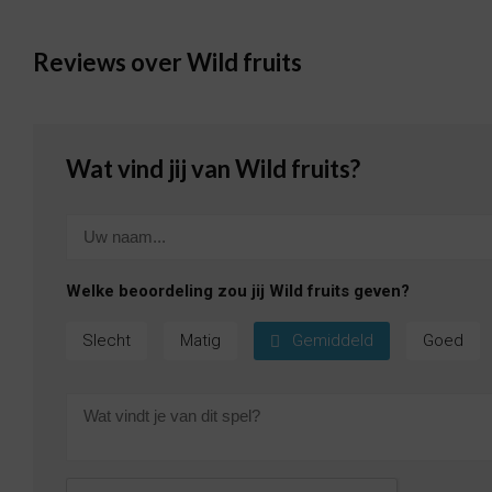
Reviews over Wild fruits
Wat vind jij van Wild fruits?
Welke beoordeling zou jij Wild fruits geven?
Slecht
Matig
Gemiddeld
Goed