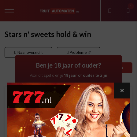
1
Stars n' sweets hold & win
Home
Naar overzicht
Problemen?
Casino reviews
Ben je 18 jaar of ouder?
Speel fullscreen
Online speelhal
Voor dit spel dien je
18 jaar of ouder te zijn
Online casino games
Ja
Nee
Stars n' sweets hold & win
Gratis gokautomaten
SPEEL NU VOOR ECHTE PRIJZEN