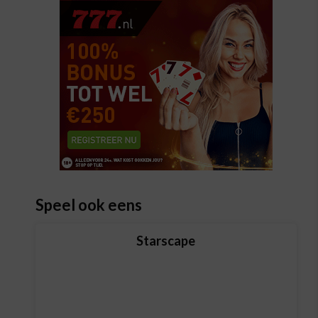
Speel ook eens
Starscape