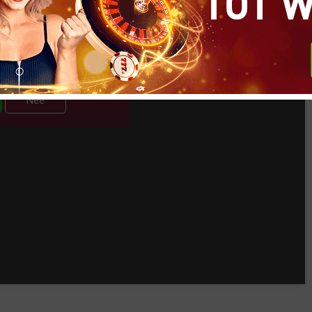
jaar of ouder?
18 jaar of ouder te zijn
Nee