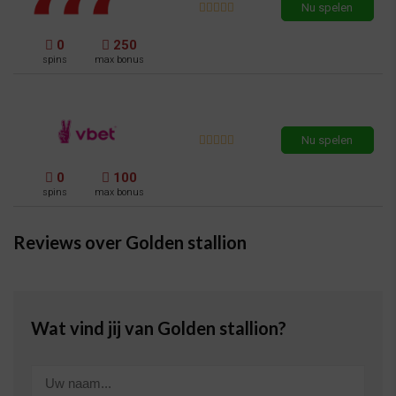
Nu spelen
0
250
spins
max bonus
Nu spelen
0
100
spins
max bonus
Reviews over Golden stallion
Wat vind jij van Golden stallion?