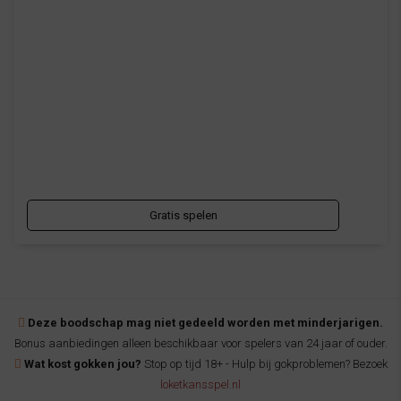
Gratis spelen
Deze boodschap mag niet gedeeld worden met minderjarigen.
Bonus aanbiedingen alleen beschikbaar voor spelers van 24 jaar of ouder.
Wat kost gokken jou?
Stop op tijd 18+ - Hulp bij gokproblemen? Bezoek
loketkansspel.nl