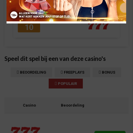
Kamal
SLots zijn ok...
Beoordeling:
10
Speel dit spel bij een van deze casino's
BEOORDELING
FREEPLAYS
BONUS
POPULAIR
Casino
Beoordeling