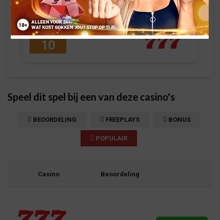
Kamal
SLots zijn ok...
Beoordeling:
10
Speel dit spel bij een van deze casino's
BEOORDELING
FREEPLAYS
BONUS
POPULAIR
Casino
Beoordeling