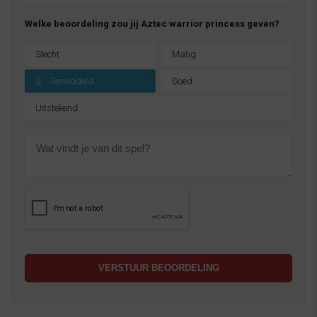
Welke beoordeling zou jij Aztec warrior princess geven?
Slecht
Matig
Gemiddeld
Goed
Uitstekend