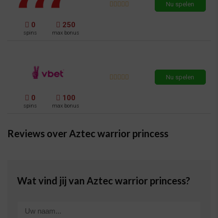
Nu spelen
0
250
spins
max bonus
Nu spelen
0
100
spins
max bonus
Reviews over Aztec warrior princess
Wat vind jij van Aztec warrior princess?