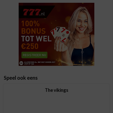
Speel ook eens
The vikings