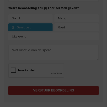
Welke beoordeling zou jij Thor scratch geven?
Slecht
Matig
Gemiddeld
Goed
Uitstekend