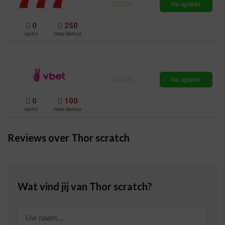
Nu spelen
0
250
spins
max bonus
Nu spelen
0
100
spins
max bonus
Reviews over Thor scratch
Wat vind jij van Thor scratch?