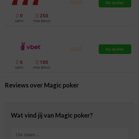
Nu spelen
0
250
spins
max bonus
Nu spelen
0
100
spins
max bonus
Reviews over Magic poker
Wat vind jij van Magic poker?