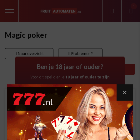
1
Magic poker
Home
Naar overzicht
Problemen?
Casino reviews
Ben je 18 jaar of ouder?
Speel fullscreen
Online speelhal
Voor dit spel dien je
18 jaar of ouder te zijn
Online casino games
Ja
Nee
Magic poker
Gratis gokautomaten
SPEEL NU VOOR ECHTE PRIJZEN