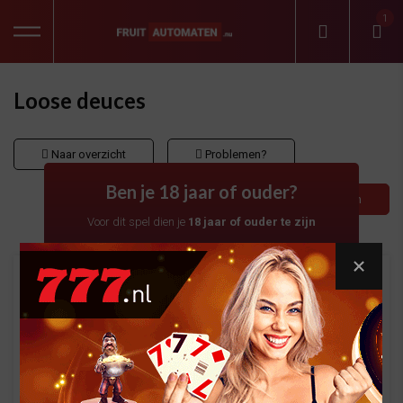
1
Loose deuces
Home
Naar overzicht
Problemen?
Casino reviews
Ben je 18 jaar of ouder?
Speel fullscreen
Online speelhal
Voor dit spel dien je
18 jaar of ouder te zijn
Online casino games
Ja
Nee
Loose deuces
Gratis gokautomaten
SPEEL NU VOOR ECHTE PRIJZEN