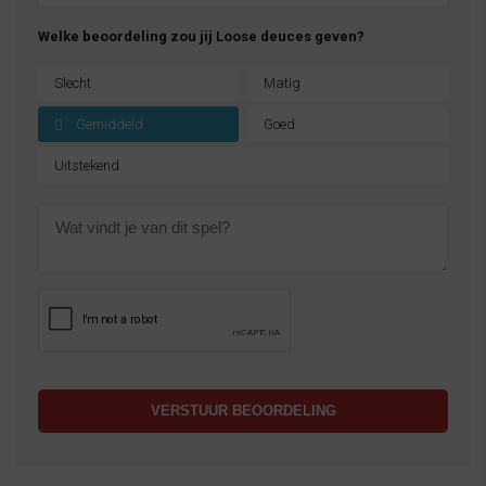
Welke beoordeling zou jij Loose deuces geven?
Slecht
Matig
Gemiddeld
Goed
Uitstekend