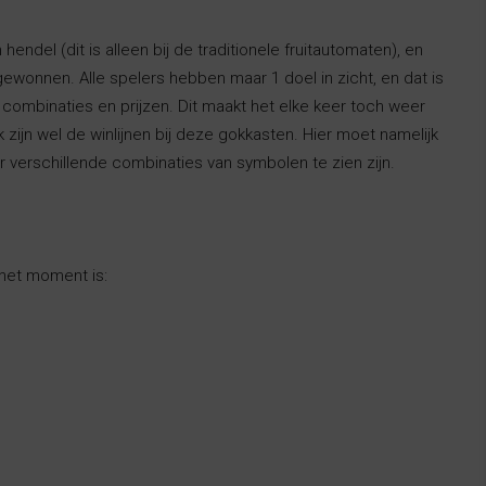
del (dit is alleen bij de traditionele fruitautomaten), en
wonnen. Alle spelers hebben maar 1 doel in zicht, en dat is
ombinaties en prijzen. Dit maakt het elke keer toch weer
 zijn wel de winlijnen bij deze gokkasten. Hier moet namelijk
r verschillende combinaties van symbolen te zien zijn.
 het moment is: