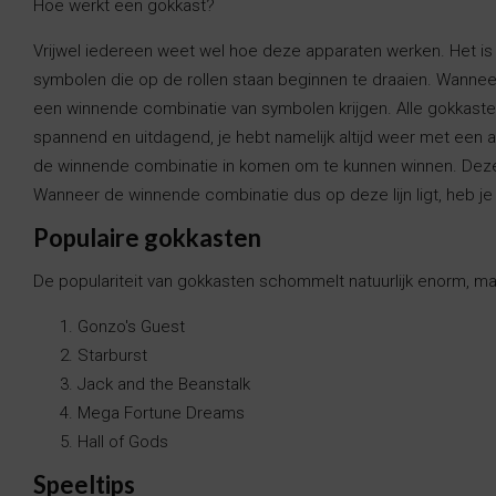
Hoe werkt een gokkast?
Vrijwel iedereen weet wel hoe deze apparaten werken. Het is o
symbolen die op de rollen staan beginnen te draaien. Wannee
een winnende combinatie van symbolen krijgen. Alle gokkast
spannend en uitdagend, je hebt namelijk altijd weer met een an
de winnende combinatie in komen om te kunnen winnen. Deze win
Wanneer de winnende combinatie dus op deze lijn ligt, heb j
Populaire gokkasten
De populariteit van gokkasten schommelt natuurlijk enorm, ma
Gonzo's Guest
Starburst
Jack and the Beanstalk
Mega Fortune Dreams
Hall of Gods
Speeltips