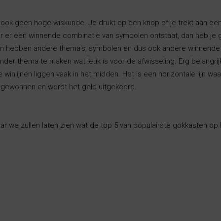
ok geen hoge wiskunde. Je drukt op een knop of je trekt aan een hen
r er een winnende combinatie van symbolen ontstaat, dan heb je ge
en hebben andere thema's, symbolen en dus ook andere winnende c
der thema te maken wat leuk is voor de afwisseling. Erg belangrijk
lijnen liggen vaak in het midden. Het is een horizontale lijn waa
e gewonnen en wordt het geld uitgekeerd.
ar we zullen laten zien wat de top 5 van populairste gokkasten op