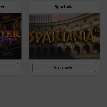
yer
Spartania
Gratis spelen