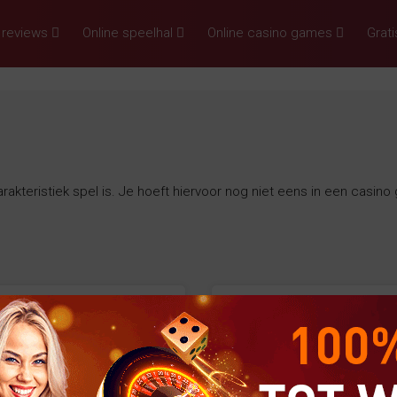
 reviews
Online speelhal
Online casino games
Grat
kteristiek spel is. Je hoeft hiervoor nog niet eens in een casino 
Joker4Wild
Tropical Advent