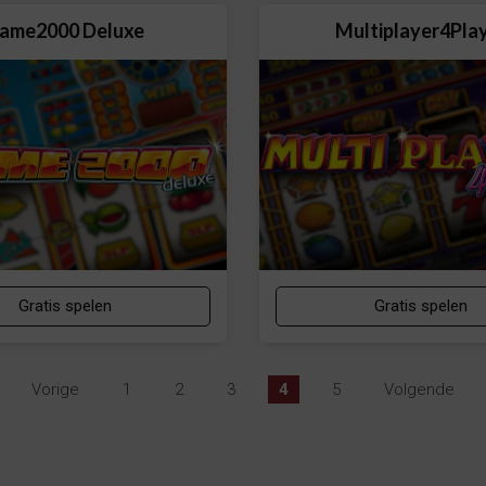
ame2000 Deluxe
Multiplayer4Pla
Gratis spelen
Gratis spelen
Vorige
1
2
3
4
5
Volgende