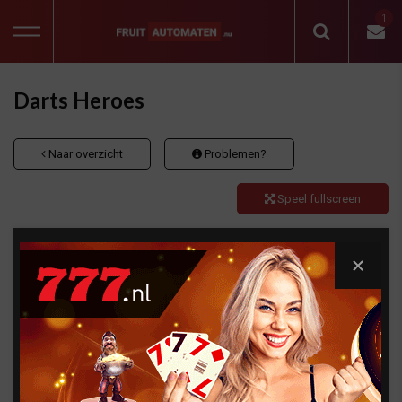
1
Darts Heroes
Home
Naar overzicht
Problemen?
Casino reviews
Speel fullscreen
Online speelhal
Online casino games
Gratis gokautomaten