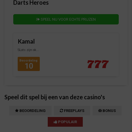
Darts Heroes
SPEEL NU VOOR ECHTE PRIJZEN
Kamal
SLots zijn ok...
Beoordeling:
10
Speel dit spel bij een van deze casino's
BEOORDELING
FREEPLAYS
BONUS
POPULAIR