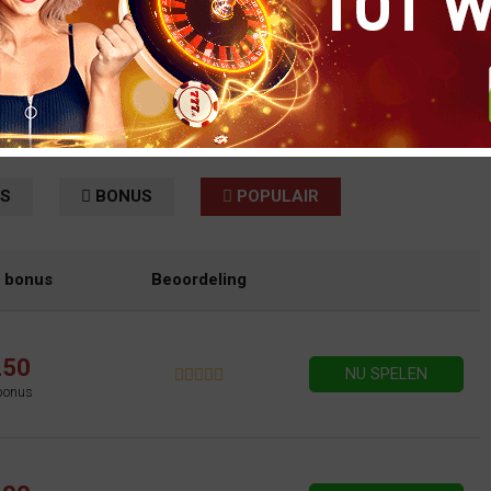
S
BONUS
POPULAIR
 bonus
Beoordeling
50
NU SPELEN
bonus