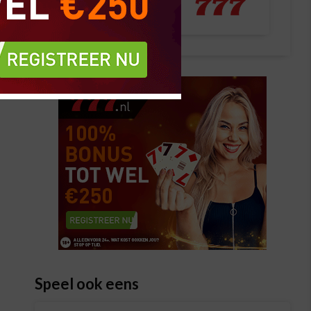
10
Speel ook eens