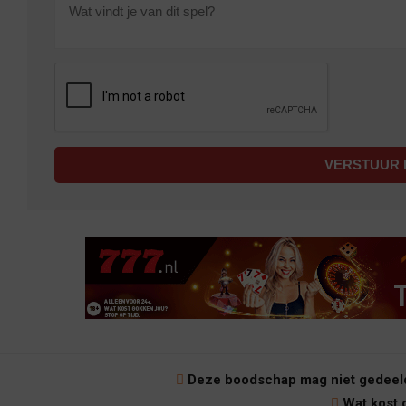
Deze boodschap mag niet gedeeld
Wat kost 