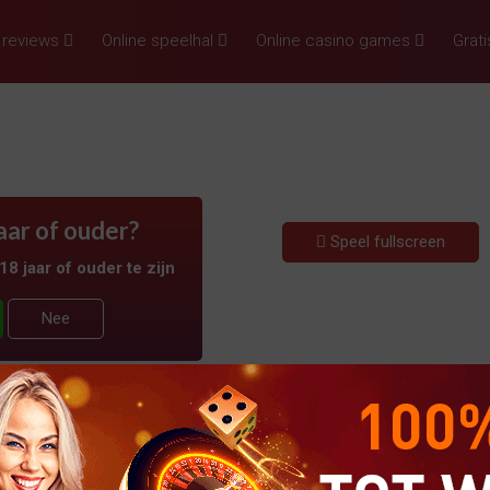
 reviews
Online speelhal
Online casino games
Grat
jaar of ouder?
Speel fullscreen
18 jaar of ouder te zijn
Nee