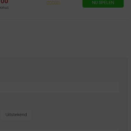
00
NU SPELEN
bonus
Uitstekend