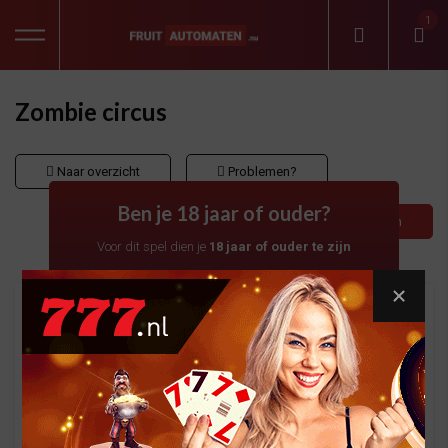
1
Zombie circus
Home
Naar overzicht
Problemen?
Casino reviews
Ben je 18 jaar of ouder?
Speel fullscreen
Online speelhal
Voor dit spel dien je
18 jaar of ouder te zijn
Online casino games
Ja
Nee
Zombie circus
Gratis gokautomaten
SPEEL NU VOOR ECHTE PRIJZEN