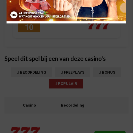
Kamal
SLots zijn ok...
Beoordeling:
10
Speel dit spel bij een van deze casino's
BEOORDELING
FREEPLAYS
BONUS
POPULAIR
Casino
Beoordeling