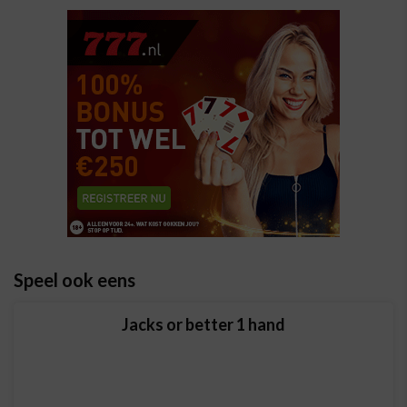
Speel ook eens
Jacks or better 1 hand