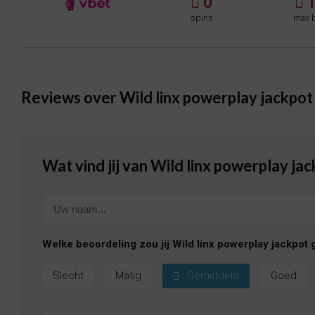
0
1
spins
max 
Reviews over Wild linx powerplay jackpot
Wat vind jij van Wild linx powerplay ja
Welke beoordeling zou jij Wild linx powerplay jackpot
Slecht
Matig
Gemiddeld
Goed