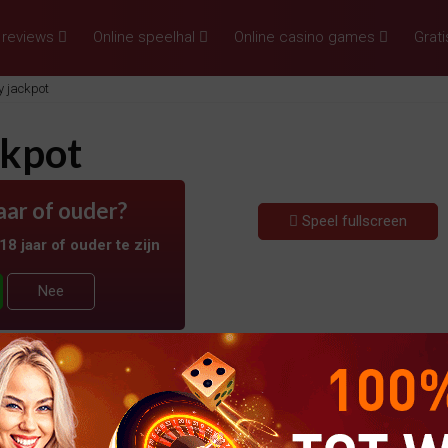
 reviews
Online speelhal
Online casino games
Grat
y jackpot
ckpot
jaar of ouder?
Speel fullscreen
18 jaar of ouder te zijn
Nee