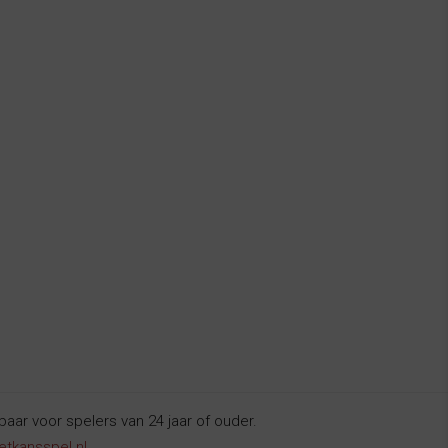
ar voor spelers van 24 jaar of ouder.
etkansspel.nl