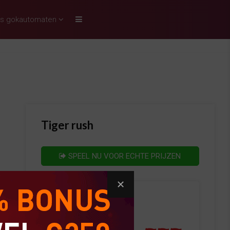
is gokautomaten
Tiger rush
SPEEL NU VOOR ECHTE PRIJZEN
Kamal
SLots zijn ok...
Beoordeling: