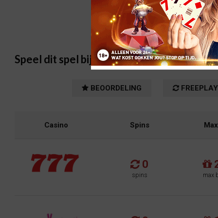
Speel dit spel bij een van deze casino's
BEOORDELING
FREEPLAY
Casino
Spins
Max
0
spins
max 