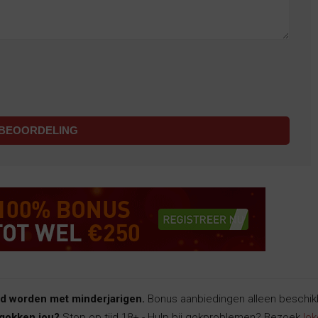
d worden met minderjarigen.
Bonus aanbiedingen alleen beschikba
 gokken jou?
Stop op tijd 18+ - Hulp bij gokproblemen? Bezoek
lok