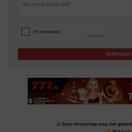
Deze boodschap mag niet gedeel
Wat kost