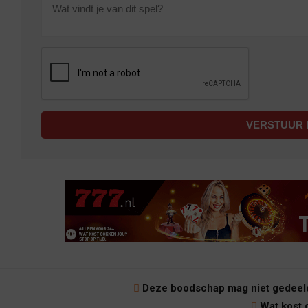
Deze boodschap mag niet gedeeld
Wat kost 