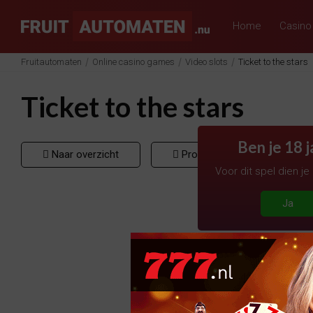
Home
Casino
Fruitautomaten
Online casino games
Video slots
Ticket to the stars
Ticket to the stars
Ben je 18 
Naar overzicht
Problemen?
Voor dit spel dien je
Ja