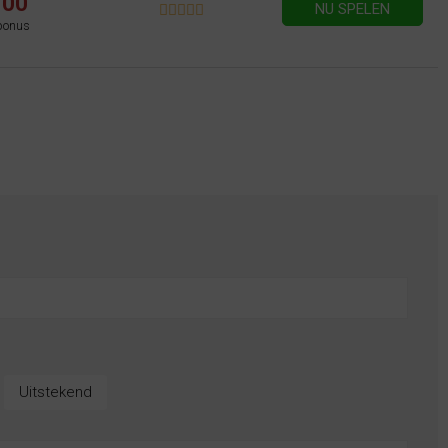
00
NU SPELEN
bonus
Uitstekend