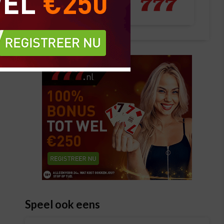
10
Speel ook eens