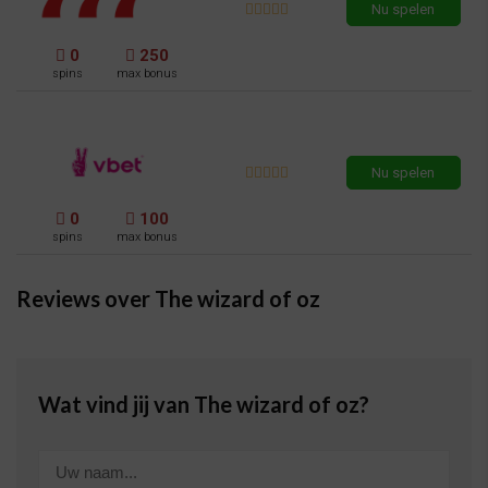
Nu spelen
0
250
spins
max bonus
Nu spelen
0
100
spins
max bonus
Reviews over The wizard of oz
Wat vind jij van The wizard of oz?