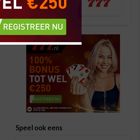
10
Speel ook eens