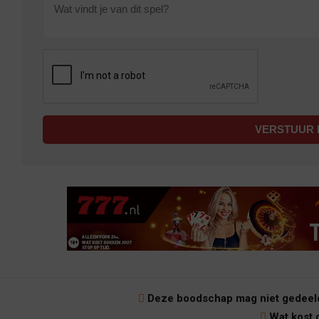
Deze boodschap mag niet gedeeld
Wat kost 