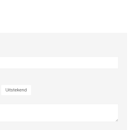
Uitstekend