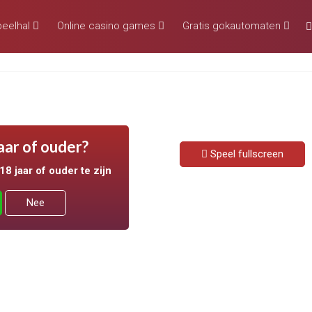
peelhal
Online casino games
Gratis gokautomaten
jaar of ouder?
Speel fullscreen
18 jaar of ouder te zijn
Nee