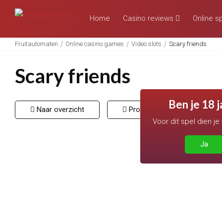
Home
Casino reviews
Online s
Fruitautomaten
Online casino games
Video slots
Scary friends
Scary friends
Ben je 18 
Naar overzicht
Problemen?
Voor dit spel dien je
Ja