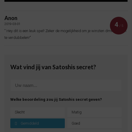
Anon
4
2019-03-01
/ 5
" Hey dit is een leuk spel! Zeker de mogelijkheid om je winsten dmv kaarten
te verdubbelen!"
Wat vind jij van Satoshis secret?
Welke beoordeling zou jij Satoshis secret geven?
Slecht
Matig
Gemiddeld
Goed