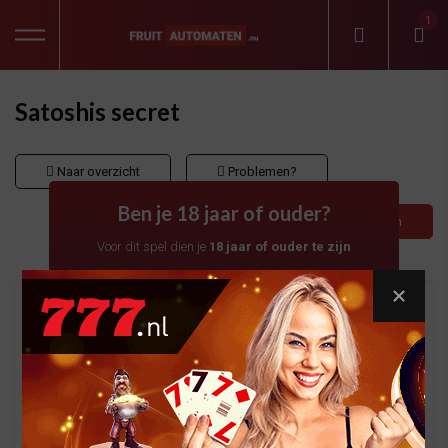
1
Satoshis secret
Home
Naar overzicht
Problemen?
Casino reviews
Ben je 18 jaar of ouder?
Speel fullscreen
Online speelhal
Voor dit spel dien je
18 jaar of ouder te zijn
Online casino games
Ja
Nee
Satoshis secret
Gratis gokautomaten
SPEEL NU VOOR ECHTE PRIJZEN