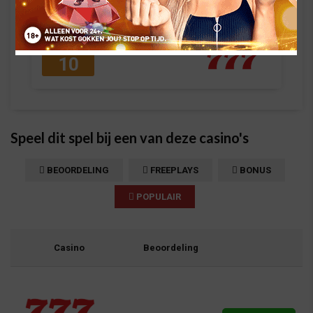
Kamal
SLots zijn ok...
Beoordeling:
10
Speel dit spel bij een van deze casino's
BEOORDELING
FREEPLAYS
BONUS
POPULAIR
Casino
Beoordeling