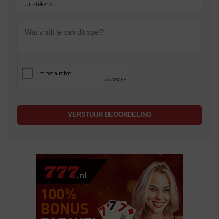
Uitstekend