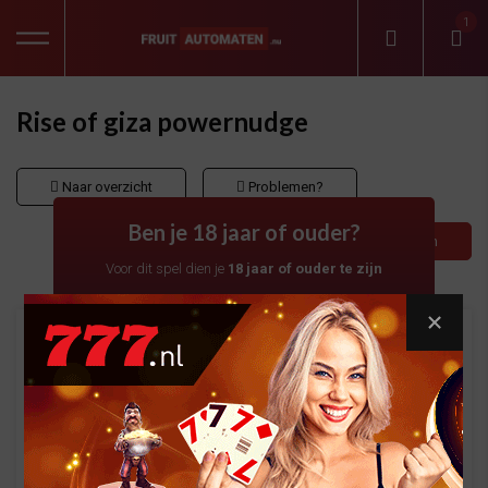
1
Rise of giza powernudge
Home
Naar overzicht
Problemen?
Casino reviews
Ben je 18 jaar of ouder?
Speel fullscreen
Online speelhal
Voor dit spel dien je
18 jaar of ouder te zijn
Online casino games
Ja
Nee
Rise of giza powernudge
Gratis gokautomaten
SPEEL NU VOOR ECHTE PRIJZEN