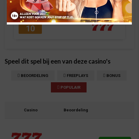
Kamal
SLots zijn ok...
Beoordeling:
10
Speel dit spel bij een van deze casino's
BEOORDELING
FREEPLAYS
BONUS
POPULAIR
Casino
Beoordeling