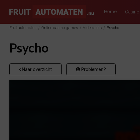
Home
Casino
Fruitautomaten
Online casino games
Video slots
Psycho
Psycho
Naar overzicht
Problemen?