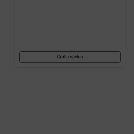
Gratis spelen