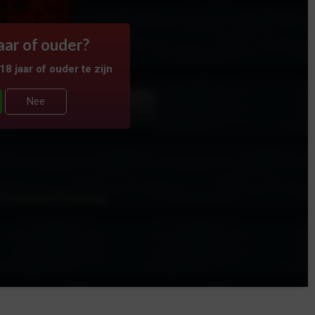
jaar of ouder?
18 jaar of ouder te zijn
Nee