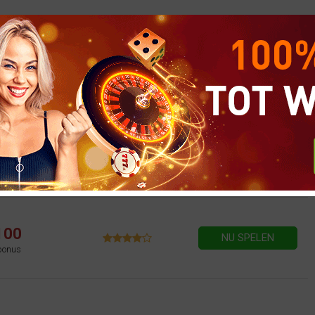
S
BONUS
POPULAIR
 bonus
Beoordeling
250
NU SPELEN
bonus
100
NU SPELEN
bonus