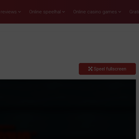
 reviews
Online speelhal
Online casino games
Grat
Speel fullscreen