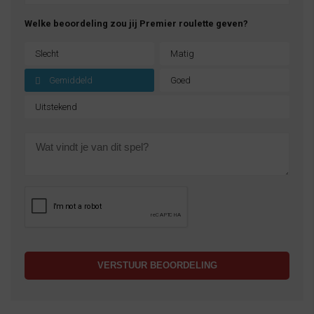
Welke beoordeling zou jij Premier roulette geven?
Slecht
Matig
Gemiddeld
Goed
Uitstekend