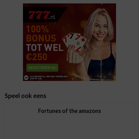
Speel ook eens
Fortunes of the amazons