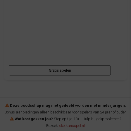
Gratis spelen
Deze boodschap mag niet gedeeld worden met minderjarigen.
Bonus aanbiedingen alleen beschikbaar voor spelers van 24 jaar of ouder.
Wat kost gokken jou?
Stop op tijd 18+ - Hulp bij gokproblemen?
Bezoek
loketkansspel.nl