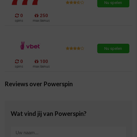
Nu spelen
0
250
spins
max bonus
Nu spelen
0
100
spins
max bonus
Reviews over Powerspin
Wat vind jij van Powerspin?