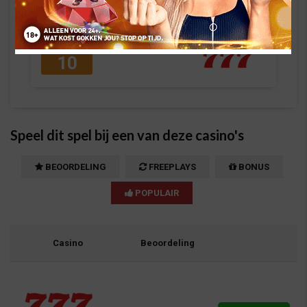
Kamal
SLots zijn ok...
Beoordeling:
10
Speel dit spel bij een van deze casino's
BEOORDELING
FREEPLAYS
BONUS
POPULAIR
Casino
Beoordeling