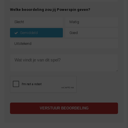
Welke beoordeling zou jij Powerspin geven?
Slecht
Matig
Gemiddeld
Goed
Uitstekend