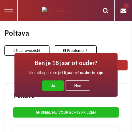
1
Poltava
Home
Naar overzicht
Problemen?
Casino reviews
Ben je 18 jaar of ouder?
Speel fullscreen
Online speelhal
Voor dit spel dien je
18 jaar of ouder te zijn
Online casino games
Ja
Nee
Poltava
Gratis gokautomaten
SPEEL NU VOOR ECHTE PRIJZEN