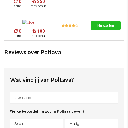
0
250
spins
max bonus
Nu spelen
0
100
spins
max bonus
Reviews over Poltava
Wat vind jij van Poltava?
Welke beoordeling zou jij Poltava geven?
Slecht
Matig