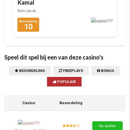
Kamal
SLots zijn ok...
Beoordeling:
10
Speel dit spel bij een van deze casino's
BEOORDELING
FREEPLAYS
BONUS
POPULAIR
Casino
Beoordeling
Nu spelen