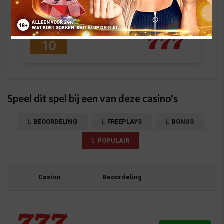
Kamal
SLots zijn ok...
Beoordeling:
10
Speel dit spel bij een van deze casino's
BEOORDELING
FREEPLAYS
BONUS
POPULAIR
Casino
Beoordeling