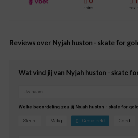
0
1
spins
max 
Reviews over Nyjah huston - skate for gol
Wat vind jij van Nyjah huston - skate fo
Welke beoordeling zou jij Nyjah huston - skate for gol
Slecht
Matig
Gemiddeld
Goed