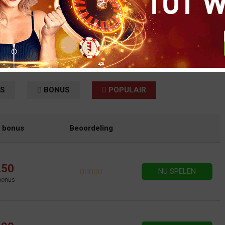
S
BONUS
POPULAIR
 bonus
Beoordeling
50
NU SPELEN
bonus