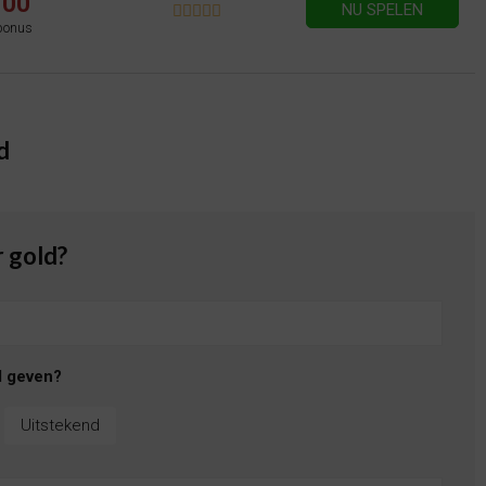
00
NU SPELEN
bonus
d
r gold?
d geven?
Uitstekend