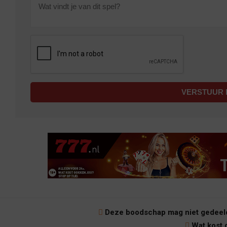
Deze boodschap mag niet gedeeld
Wat kost 