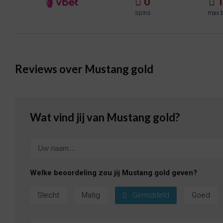
0
1
spins
max 
Reviews over Mustang gold
Wat vind jij van Mustang gold?
Welke beoordeling zou jij Mustang gold geven?
Slecht
Matig
Gemiddeld
Goed