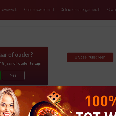
 reviews
Online speelhal
Online casino games
Grat
jaar of ouder?
Speel fullscreen
18 jaar of ouder te zijn
Nee